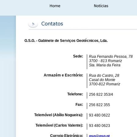
G.S.G. - Gabinete de Serviços Geotécnicos, Lda.
Sede:
Rua Fernando Pessoa, 78
3700 - 813 Romariz
Sta. Maria da Feira
Armazém e Escritório:
Rua do Castro, 28
Casal do Monte
3700-812 Romariz
Telefone:
256 822 353/4
Fax:
256 822 355
Telemóvel (Abílio Nogueira):
93 480 0622
Telemóvel (Carlos Valente):
93 480 0623
Correio Eletrónico:
gsg@gsg.pt